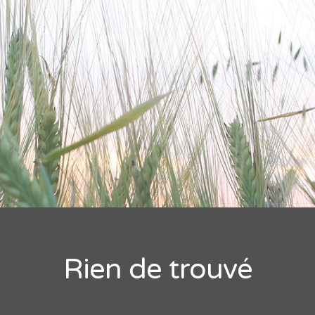
OUS ÊTES CONNECTÉ(E) EN TANT QU
ueil
 d'utilisateur:
ueil
 de passe:
tacter la modération des forums d’ALIS
Rester connecté
nregistrer
cription aux forums d’ALIS
CONNEXI
 de passe oublié
te des forums
Rien de trouvé
 de passe oublié