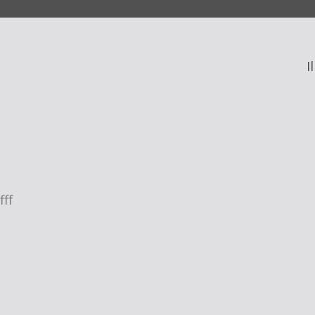
S’i
Se 
I
fff