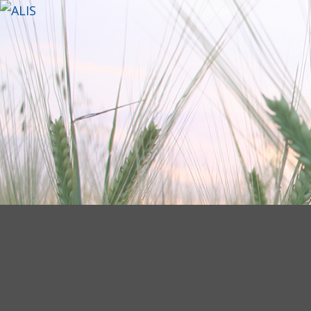
V
Acc
Nom
Acc
Mot
Con
S'e
Ins
Mot
Lis
Mot